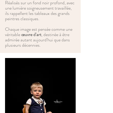
Réalisés sur un fond noir profond, avec
une lumière soigneusement travaillée,
ils rappellent les tableaux des grands
peintres classiques.
Chaque image est pensée comme une
véritable
œuvre d'art
, destinée à être
admirée autant aujourd'hui que dans
plusieurs décennies.