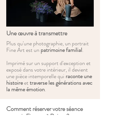
Une œuvre à transmettre
Plus qu'une photographie, un portrait
Fine Art est un
patrimoine familial
.
Imprimé sur un support d'exception et
exposé dans votre intérieur, il devient
une pièce intemporelle qui
raconte une
histoire
et
traverse les générations avec
la même émotion
.
Comment réserver votre séance
portrait Fine art à Reims ?
Soit en remplissant
le
formulaire de
contact
de ce site, soit directement en
ligne via les différents liens sur ce site.