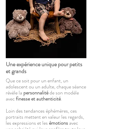
Une expérience unique pour petits
et grands
Que ce soit pour un enfant, un
adolescent ou un adulte, chaque séance
révèle la
personnalité
de son modèle
avec
finesse et authenticité
.
Loin des tendances éphémères, ces
portraits mettent en valeur les regards,
les expressions et les
émotions
avec