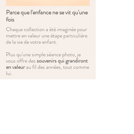
Parce que l'enfance ne se vit qu'une
fois
Chaque collection a été imaginée pour
mettre en valeur une étape particulière
de la vie de votre enfant.
Plus qu'une simple séance photo, je
vous offre des
souvenirs qui grandiront
en valeur
au fil des années, tout comme
lui.
Comment réserver votre séance
photo grand bébé ou enfant à
Reims ?
Soit en remplissant
le
formulaire de
contact
de ce site, soit directement en
ligne via les différents liens sur ce site.