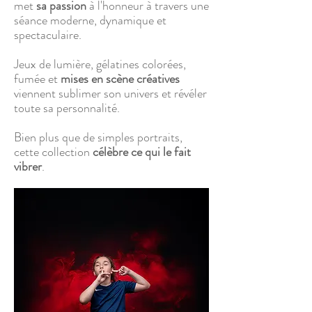
met
sa passion
à l'honneur à travers une
séance moderne, dynamique et
spectaculaire.
Jeux de lumière, gélatines colorées,
fumée et
mises en scène créatives
viennent sublimer son univers et révéler
toute sa personnalité.
Bien plus que de simples portraits,
cette collection
célèbre ce qui le fait
vibrer
.