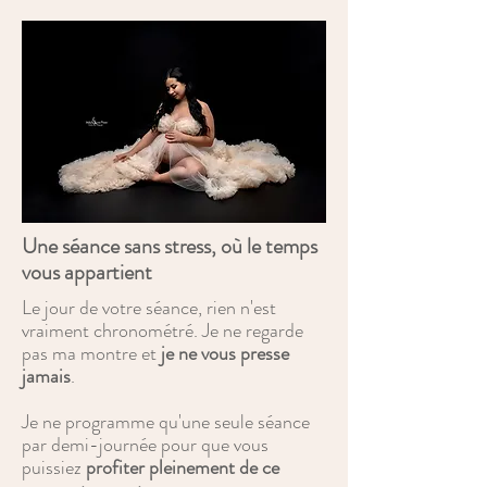
Une séance sans stress, où le temps
vous appartient
Le jour de votre séance, rien n'est
vraiment chronométré. Je ne regarde
pas ma montre et
je ne vous presse
jamais
.
Je ne programme qu'une seule séance
par demi-journée pour que vous
puissiez
profiter pleinement de ce