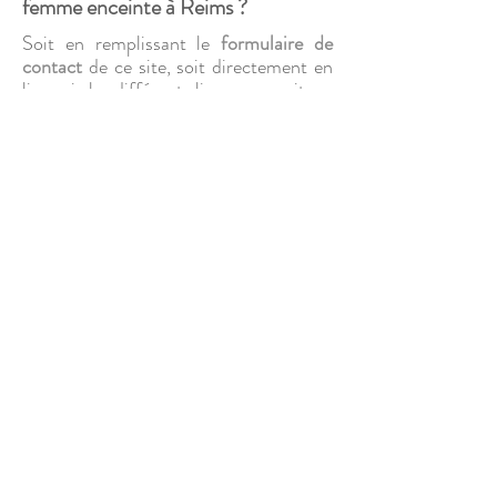
femme enceinte à Reims ?
Soit en remplissant
le
formulaire de
contact
de ce site, soit directement en
ligne via les différents liens sur ce site.
A réception du formulaire dûment
complété, je vous enverrai un mail vous
permettant de
choisir votre séance
photo et la date
.
Vous recevrez un
contrat à signer
et
serez redirigés sur une page vous
permettant d'effectuer le paiement de
l'
acompte de 30%
par carte bancaire
sur site sécurisé.
Vous recevrez ensuite une copie de
votre contrat signé, et un mois avant
votre séance un
guide détaillé sur la
préparation et le déroulement de votre
séance photo grossesse, le guide des