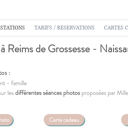
STATIONS
TARIFS / RESERVATIONS
CARTES 
à Reims de Grossesse - Naissa
tos :
t - famille
sur les
différentes séances photos
proposées par Mill
photo
Carte cadeau