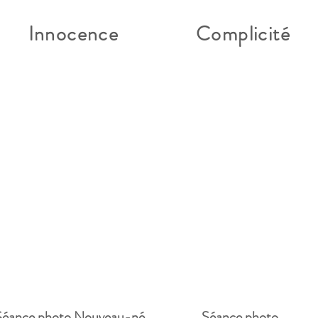
Innocence
Complicité
Séance photo Nouveau-né
Séance photo